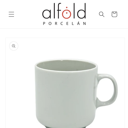
Skip to
content
Cart
Skip to
product
information