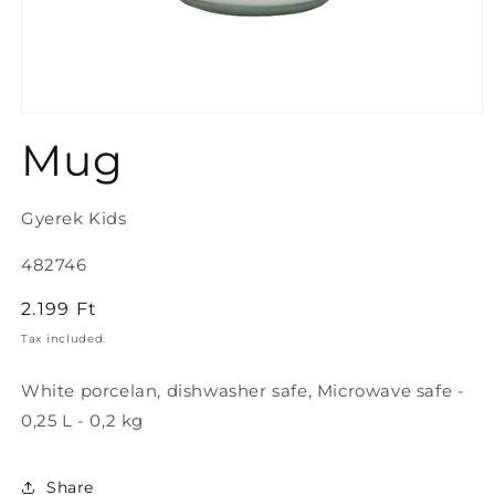
Open
media
Mug
1
in
modal
Gyerek Kids
SKU:
482746
Regular
2.199 Ft
price
Tax included.
White porcelan, dishwasher safe, Microwave safe -
0,25 L - 0,2 kg
Share