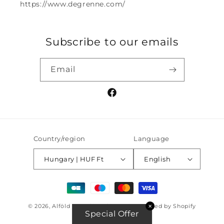
https://www.degrenne.com/
Subscribe to our emails
Email
Facebook
Country/region
Language
Hungary | HUF Ft
English
Payment
methods
© 2026,
Alföld Porcelán Edénygyár
Powered by Shopify
✕
Special Offer