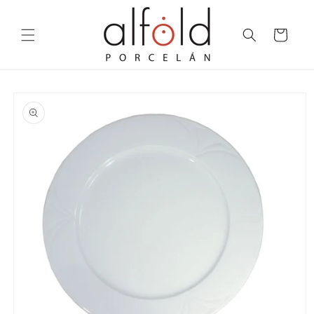
Skip to
content
Cart
Skip to
product
information