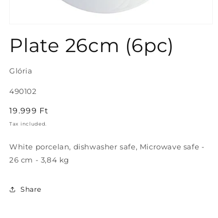
Open
media
Plate 26cm (6pc)
1
in
modal
Glória
SKU:
490102
Regular
19.999 Ft
price
Tax included.
White porcelan, dishwasher safe, Microwave safe -
26 cm - 3,84 kg
Share