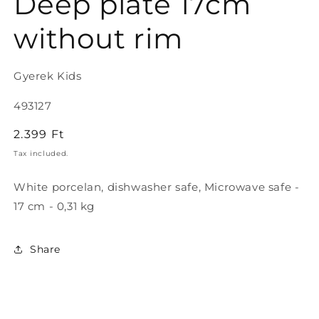
Deep plate 17cm
in
modal
without rim
Gyerek Kids
SKU:
493127
Regular
2.399 Ft
price
Tax included.
White porcelan, dishwasher safe, Microwave safe -
17 cm - 0,31 kg
Share