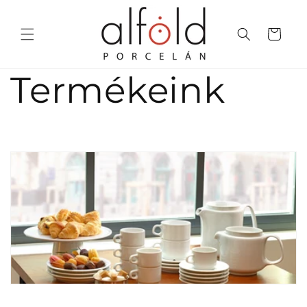
Ugrás a
tartalomhoz
Kosár
Termékeink