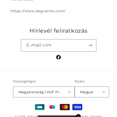
https://www.degrenne.com/
Hírlevél feliratkozás
E-mail-cím
Facebook
Ország/régió
Nyelv
Magyarország | HUF Ft
Magyar
Fizetési
módok
© 2026,
Alföld Porcelán Edénygyár
Szolgáltató: Shopify
✕