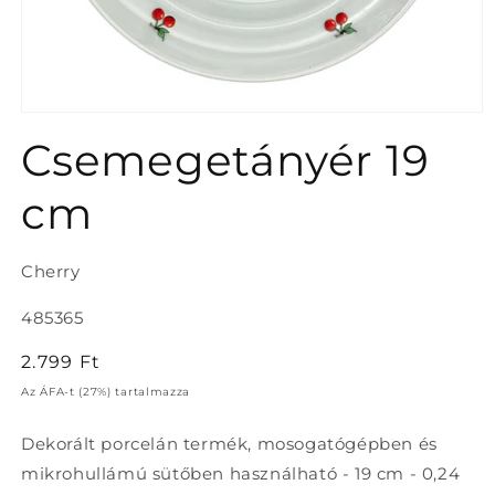
1.
médiafájl
Csemegetányér 19
megnyitása
a
modális
cm
párbeszédpanelen
Cherry
Termékváltozat:
485365
Normál
2.799 Ft
ár
Az ÁFA-t (27%) tartalmazza
Dekorált porcelán termék, mosogatógépben és
mikrohullámú sütőben használható - 19 cm - 0,24