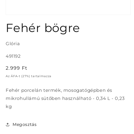
1.
médiafájl
Fehér bögre
megnyitása
a
modális
párbeszédpanelen
Glória
Termékváltozat:
491192
Normál
2.999 Ft
ár
Az ÁFA-t (27%) tartalmazza
Fehér porcelán termék, mosogatógépben és
mikrohullámú sütőben használható - 0,34 L - 0,23
kg
Megosztás