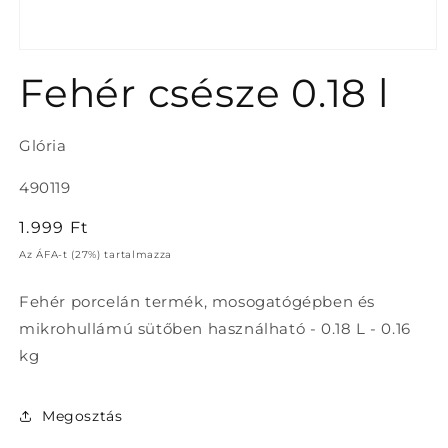
1.
médiafájl
Fehér csésze 0.18 l
megnyitása
a
modális
párbeszédpanelen
Glória
Termékváltozat:
490119
Normál
1.999 Ft
ár
Az ÁFA-t (27%) tartalmazza
Fehér porcelán termék, mosogatógépben és
mikrohullámú sütőben használható - 0.18 L - 0.16
kg
Megosztás