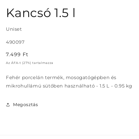
1.
médiafájl
Kancsó 1.5 l
megnyitása
a
modális
párbeszédpanelen
Uniset
Termékváltozat:
490097
Normál
7.499 Ft
ár
Az ÁFA-t (27%) tartalmazza
Fehér porcelán termék, mosogatógépben és
mikrohullámú sütőben használható - 1.5 L - 0.95 kg
Megosztás