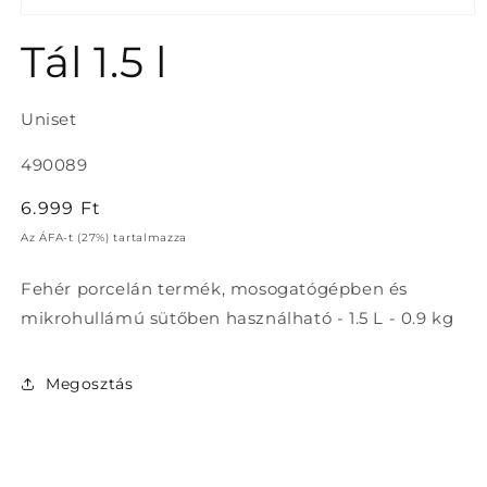
1.
médiafájl
Tál 1.5 l
megnyitása
a
modális
párbeszédpanelen
Uniset
Termékváltozat:
490089
Normál
6.999 Ft
ár
Az ÁFA-t (27%) tartalmazza
Fehér porcelán termék, mosogatógépben és
mikrohullámú sütőben használható - 1.5 L - 0.9 kg
Megosztás