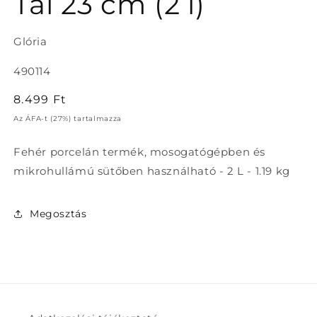
Tál 23 cm (2 l)
a
modális
párbeszédpanelen
Glória
Termékváltozat:
490114
Normál
8.499 Ft
ár
Az ÁFA-t (27%) tartalmazza
Fehér porcelán termék, mosogatógépben és
mikrohullámú sütőben használható - 2 L - 1.19 kg
Megosztás